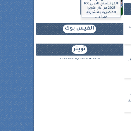
الكوتشينج الدولي ICC
2025 من دار الأوبرا
المصرية بمشاركة
خبراء...
ن
الفيس بوك
تويتر
Tweets by iskannews
ي لتل أبيب.. 46 ألف
ة