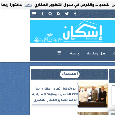
ت والفرص في سوق التطوير العقاري
الدكتورة ريهام ثروت تُ
ت
نقل وطاقة
رياضة

اقتصاد
بروتوكول تعاون عقاري بين
COB المصرية وSAJio الإماراتية
لدعم تصدير العقار المصري