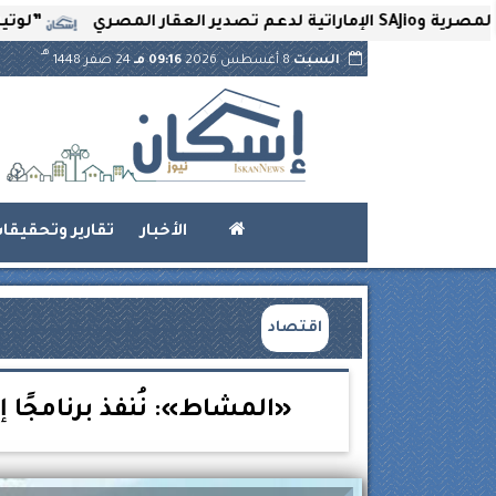
”لوتير” تحتضن ال
هـ
السبت
8 أغسطس 2026
09:16 مـ
24 صفر 1448
الأخبار
تقارير وتحقيقا
اقتصاد
«المشاط»: نُنفذ برنامجًا إص