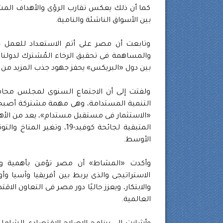
كما أن ذلك يعكس تقارب الرؤى والأهداف المشت
بين الأسواق الناشئة والنامية.
وتابعت أن مصر على أتم الاستعداد للعمل جن
والمساهمة فى تحقيق الرخاء المُشترك لدولنا 
بين دول «البريكس» يحفز جهود جذب المزيد من ا
ولفتت إلى أن الاجتماع السنوى لمجلس محافظى
التنمية المستدامة، وهى مهمة مشتركة أصبحت 
«الاستثمار فى مستقبل مستدام»، يعد من الأهمي
المتبقية لجائحة كوفيد-19
الأوسط.
وأكدت «المشاط» أن مصر تؤمن بأهمية وق
الاستراتيجى والذى يربط بين أفريقيا وآسيا وأو
والابتكار، ويعزز حاليًا دور مصر فى التعاون الا
العالمية.