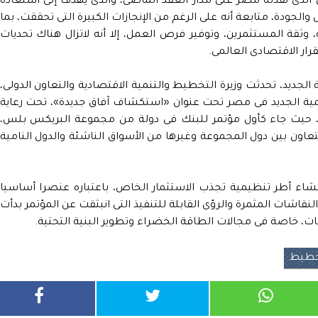
 الذى نفذته مصر على مدار العقد الماضى، والذى يهدف إلى استعادة
 والجودة، متابعة أنه على الرغم من الإنجازات الكبيرة التى تحققت، بما
وثقة المستثمرين، وتوفير فرص العمل، إلا أنه لاتزال هناك تحديات
ر الاقتصادى العالمى.
الجديد، تحدثت وزيرة التخطيط والتنمية الاقتصادية والتعاون الدولى،
نمية الجديد فى مصر تحت عنوان «استكشاف آفاق جديدة»، تحت رعاية
، حيث جاء كأول مؤتمر للبنك فى دولة من مجموعة البريكس بلس،
اون بين دول المجموعة وغيرها من الأسواق الناشئة والدول النامية
شاء أطر تنظيمية تجذب الاستثمار الخاص، باعتباره عنصرا أساسيا
قاشات المثمرة والرؤى القابلة للتنفيذ التى انبثقت عن المؤتمر بدأت
، خاصة فى مجالات الطاقة الخضراء وتطوير البنية التحتية.
تخطيط