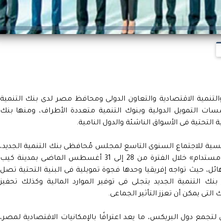
والتنمية الاقتصادية والتعاون الدولى ومحافظ مصر لدى بنك التنمية
سسات التمويل الدولية وبنوك التنمية متعددة الأطراف، ومنها بنك
ية التحتية فى الأسواق الناشئة والدول النامية.
سية للاجتماع السنوى التاسع لمجلس مُحافظى بنك التنمية الجديد،
المنعقد تحت عنوان «الاستثمار فى مستقبل مستدام» خلال الفترة من 28 إلى 31 أغسطس الماضى بمدينة كيب
ائل، حيث تواجه إفريقيا وحدها فجوة تمويلية فى البنية التحتية تصل
دور بنك التنمية الجديد يتجلى فى توفير الموارد المالية وكذلك تحفيز
التى يمكن أن تعزز التأثير الجماعى.
تجمع دول البريكس، ما يعد اعترافًا بالإمكانيات الاقتصادية لمصر،