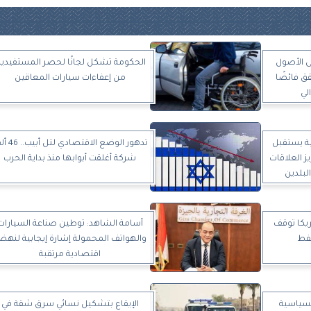
. صافى الأصول
الحكومة تشكل لجانًا لحصر المستفيدي
ق فائضًا
من إعفاءات سيارات المعاقين
لي
جية يستقبل
تدهور الوضع الاقتصاد
 العلاقات
شركة أغلقت أبوابها منذ بداية الحرب
لبلدين
يكا توقف
أسامة الشاهد: توطين صناعة السيارات
نفط
والهواتف المحمولة إشارة إيجابية لنهض
اقتصادية مرتقبة
السياسية
الإيقاع بتشكيل نسائي سرق شقة في