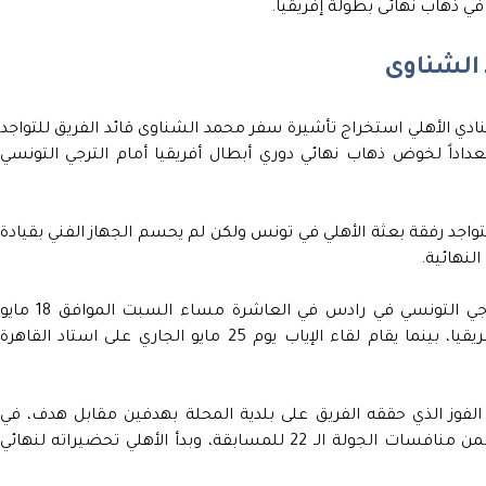
في ذهاب نهائى بطولة إفريقيا.
 الشناوى
بالنادي الأهلي استخراج تأشيرة سفر محمد الشناوى قائد الفريق للتواجد
اداً لخوض ذهاب نهائي دوري أبطال أفريقيا أمام الترجي التونسي
اجد رفقة بعثة الأهلي في تونس ولكن لم يحسم الجهاز الفني بقيادة
لنهائية.
ويلتقي الفريق الأول بالنادي الأهلي، نظيره الترجي التونسي في رادس في العاشرة مساء السبت الموافق 18 ماي
الجاري في رادس بذهاب نهائي دوري أبطال أفريقيا، بينما يقام لقاء الإياب يوم 25 مايو الجاري على استاد القاهرة
الفوز الذي حققه الفريق على بلدية المحلة بهدفين ‏مقابل هدف، في
المباراة التي أقيمت على استاد غزل المحلة ضمن منافسات الجولة الـ 22 للمسابقة، ‏وبدأ الأهلي تحضيراته لنهائي