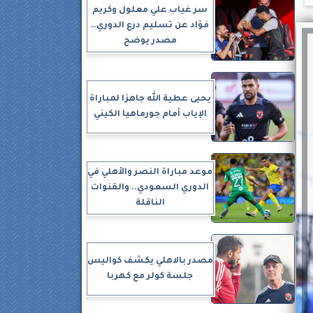
سر غياب علي معلول وكريم
فؤاد عن تسليم درع الدوري..
مصدر يوضح
يحيى عطية الله جاهزا لمباراة
الإياب أمام جورماهيا الكيني
موعد مباراة النصر والأهلي في
الدوري السعودي.. والقنوات
الناقلة
مصدر بالاهلي يكشف كواليس
جلسة كولر مع كهربا