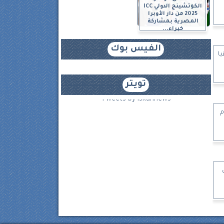
الكوتشينج الدولي ICC
2025 من دار الأوبرا
المصرية بمشاركة
خبراء...
الفيس بوك
ا
تويتر
Tweets by iskannews
م