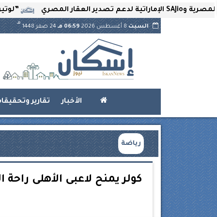
”لوتير” تحتضن ا
هـ
السبت
8 أغسطس 2026
06:59 مـ
24 صفر 1448
الأخبار
تقارير وتحقيقا
رياضة
كولر يمنح لاعبى الأهلى راحة 