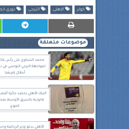
كولر
الاهلى
الترجي
دورى ابطا
موضوعات متعلقة
محمد الشناوي على رأس قائم
لمواجهة الترجي التونسي في ن
أبطال إفريقيا
البنك الأهلي يحصد جائزة أف
قانونية بالشرق الأوسط بمجا
التنوع
الأهلي يدعو وزير الرياضة وح