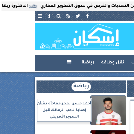
ات والفرص في سوق التطوير العقاري
الدكتورة ريهام ثروت ت
ت
نقل وطاقة
رياضة

رياضة
أحمد حسن يفجر مفاجأة بشأن
إصابة لاعب الزمالك قبل
السوبر الأفريقي