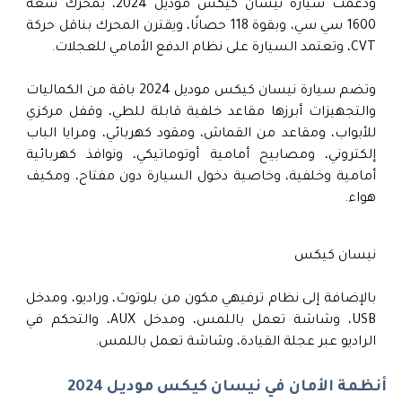
ودعمت سيارة نيسان كيكس موديل 2024، بمحرك سعة
1600 سي سي، وبقوة 118 حصانًا، ويقترن المحرك بناقل حركة
CVT، وتعتمد السيارة على نظام الدفع الأمامي للعجلات.
وتضم سيارة نيسان كيكس موديل 2024 باقة من الكماليات
والتجهيزات أبرزها مقاعد خلفية قابلة للطي، وقفل مركزي
للأبواب، ومقاعد من القماش، ومقود كهربائي، ومرايا الباب
إلكتروني، ومصابيح أمامية أوتوماتيكي، ونوافذ كهربائية
أمامية وخلفية، وخاصية دخول السيارة دون مفتاح، ومكيف
هواء.
نيسان كيكس
بالإضافة إلى نظام ترفيهي مكون من بلوتوث، وراديو، ومدخل
USB، وشاشة تعمل باللمس، ومدخل AUX، والتحكم في
الراديو عبر عجلة القيادة، وشاشة تعمل باللمس.
أنظمة الأمان في نيسان كيكس موديل 2024