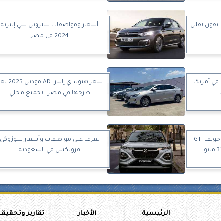
آيفون تقلل
أسعار ومواصفات ستروين سي إليزيه
2024 في مصر
 في أمريكا
سعر هيونداي إلنترا AD موديل
طرحها في مصر.. تجميع محلي
فولكس فاجن تشوق لنموذج جولف GTI
تعرف على مواصفات وأسعار سوزوكي
فرونكس في السعودية
الرئيسية
الأخبار
تقارير وتحقيق