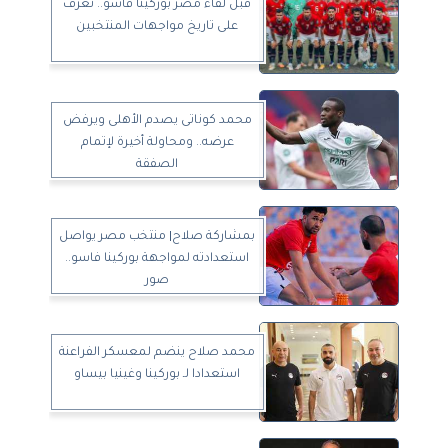
قبل لقاء مصر بوركينا فاسو.. تعرف
على تاريخ مواجهات المنتخبين
محمد كوناتى يصدم الأهلى ويرفض
عرضه.. ومحاولة أخيرة لإتمام
الصفقة
بمشاركة صلاح| منتخب مصر يواصل
استعدادته لمواجهة بوركينا فاسو..
صور
محمد صلاح ينضم لمعسكر الفراعنة
استعدادا لـ بوركينا وغينيا بيساو