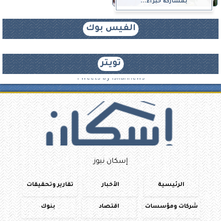
بمشاركة خبراء...
الفيس بوك
تويتر
Tweets by iskannews
إسكان نيوز
الرئيسية
الأخبار
تقارير وتحقيقات
شركات ومؤسسات
اقتصاد
بنوك