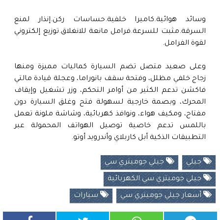
وسائد هوائية.كاميرا خلفية.حساسات ركن.إنذار لمنع
السرقة.مثبت للسرعة.فرامل مانعة للانغلاق.توزيع إلكتروني
لقوة الفرامل.
وعلى صعيد متصل تضم السيارة كماليات مميزة ومنها
زجاج خلفي مظلل، وفتحة سقف بانوراما، وعجلة قيادة مالتي
فاكشن تدعم الكثير من أوامر التحكم، وزر تشغيل وإيقاف
المحرك، وبصمة خارجية لسهولة فتح وغلق السيارة دون
مفتاح، ومكيف هواء، ونوافذ كهربائية، وشاشة ملونة تعمل
باللمس تدعم خاصية توصيل الهواتف المحمولة عبر
التطبيقات الذكية أبل كاربلاي وأندرويد أوتو.
جيلي
جيلي جوميتري سي
جيلي جوميتري سي الكهربائية
أسعار جيلي جوميتري سي
سيارات