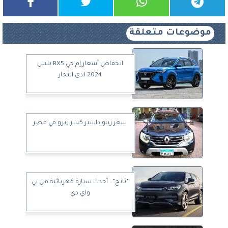
موضوعات متعلقة
انخفاض أسعار إم جي RX5 بلس
2024 لدى التجار
سعر رينو داستر كسر زيرو في مصر
”تانج”.. أحدث سيارة كهربائية من بي
واي دي